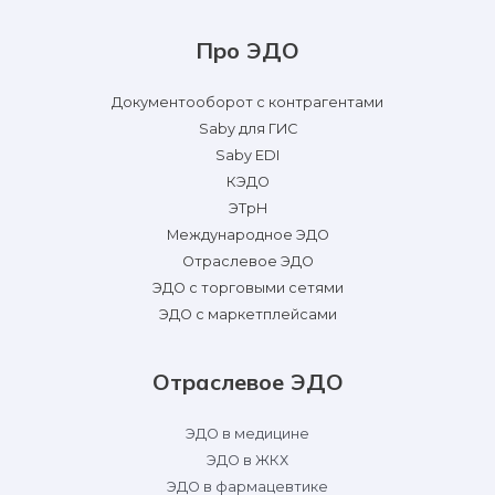
Про ЭДО
Документооборот с контрагентами
Saby для ГИС
Saby EDI
КЭДО
ЭТрН
Международное ЭДО
Отраслевое ЭДО
ЭДО с торговыми сетями
ЭДО с маркетплейсами
Отраслевое ЭДО
ЭДО в медицине
ЭДО в ЖКХ
ЭДО в фармацевтике